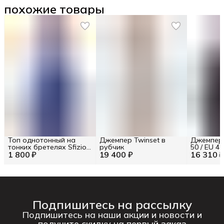
похожие товары
Топ однотонный на
Джемпер Twinset в
Джемпер 
тонких бретелях Sfizio
рубчик
50 / EU 48
1 800 ₽
RU 44 / EU 38 / S
19 400 ₽
16 310 
Подпишитесь на рассылку
Подпишитесь на наши акции и новости и
получите скидку на первый заказ