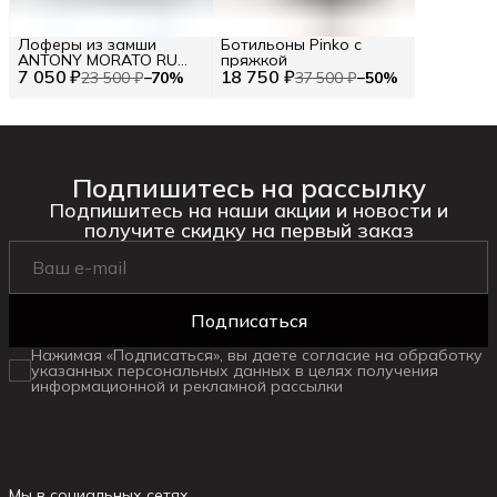
Лоферы из замши
Ботильоны Pinko с
ANTONY MORATO RU
пряжкой
7 050 ₽
40.5 / EU 41 / 41
18 750 ₽
23 500 ₽
−
70
%
37 500 ₽
−
50
%
Подпишитесь на рассылку
Подпишитесь на наши акции и новости и
получите скидку на первый заказ
Подписаться
Нажимая «Подписаться», вы даете согласие на обработку
указанных персональных данных в целях получения
информационной и рекламной рассылки
Мы в социальных сетях