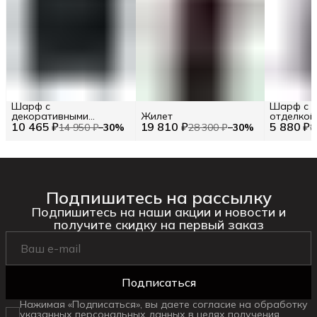
Шарф с
Шарф с к
декоративными
Жилет
отделкой
10 465 ₽
элементами TWINSET
19 810 ₽
5 880 ₽
14 950 ₽
−
30
%
28 300 ₽
−
30
%
8
Подпишитесь на рассылку
Подпишитесь на наши акции и новости и
получите скидку на первый заказ
Подписаться
Нажимая «Подписаться», вы даете согласие на обработку
указанных персональных данных в целях получения