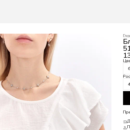
Гла
Б
5
13
Цв
Рос
Пр
Д
П