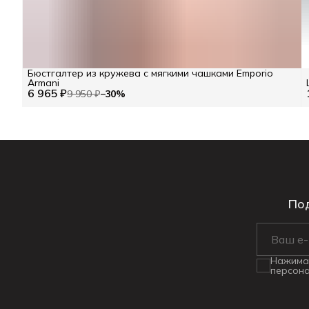
Бюстгалтер из кружева c мягкими чашками Emporio
Armani
6 965 ₽
9 950 ₽
−
30
%
Под
Нажимая
персона