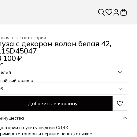
вная
›
Без категории
луза с декором волан белая 42,
11SD45047
 100 ₽
ет
белый
сийский размер
46
Добавить в корзину
еимущества
оставим в пункты выдачи СДЭК
римерьте товары и верните неподходящие