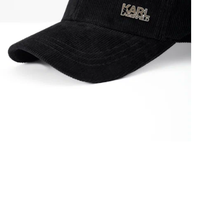
Бей
сов