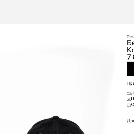
Гла
Б
Ka
7 
Пр
Д
П
О
До