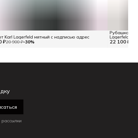
Рубашка с ко
т Karl Lagerfeld мятный с надписью адрес
Lagerfeld RU 
0 ₽
22 100 ₽
20 900 ₽
−
30
%
идку
саться
 рассылки