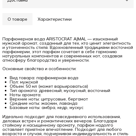
Доставка
О товаре
Характеристики
Парфюмерная вода ARISTOCRAT AJMAL — изысканный
мужской аромат, созданный для тех, кто ценит элегантность
и утонченность стиля. Вдохновленный традициями восточной
парфюмерии, этот парфюм сочетает в себе гармонию
натуральных компонентов и современных нот, создавая
атмосферу благородства и уверенности.
Основные свойства и особенности:
Вид товара: парфюмерная вода
Пол: мужской
Объем: 50 мл (может варьироваться)
Тип аромата: древесный, мускусный, восточный
Ноты аромата:
Верхние ноты: цитрусовые, бергамот
Средние ноты: жасмин, лаванда
Базовые ноты: амбра, кедр, мускус
Идеально подходит для повседневного использования,
деловых встреч и романтических вечеров. Благодаря
стойкому и насыщенному аромату, парфюм надолго
оставляет приятное впечатление. Подходит для любого
возраста и случая, подчеркивая индивидуальность и стиль