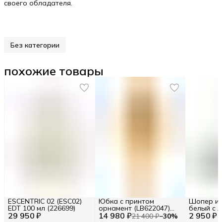
своего обладателя.
Без категории
похожие товары
ESCENTRIC 02 (ESC02)
Юбка с принтом
Шопер из
EDT 100 мл (226699)
орнамент (LB622047)
белый с л
29 950 ₽
14 980 ₽
Размер S (INT) Цв.
2 950 ₽
BA23-06
21 400 ₽
−
30
%
Желтый (277120)