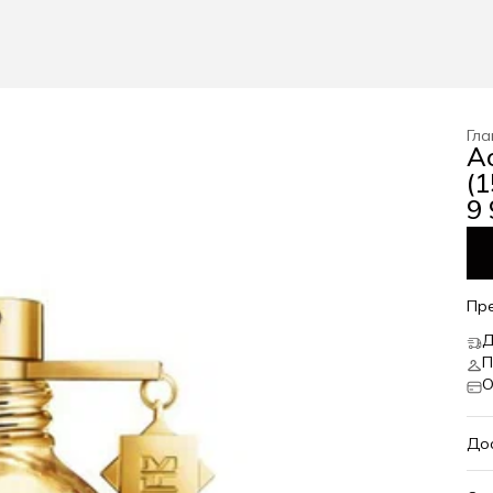
Гла
A
(
9 
Пр
Д
П
О
До