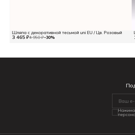
Шляпа с декоративной тесьмой uni EU / Цв. Розовый
3 465 ₽
4 950 ₽
−
30
%
Под
Нажимая
персона