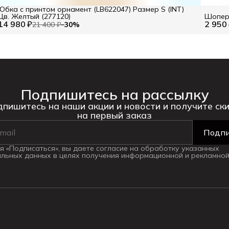
Юбка с принтом орнамент (LB622047) Размер S (INT)
Цв. Желтый (277120)
Шопер 
14 980 ₽
2 950
21 400 ₽
−
30
%
Подпишитесь на рассылку
пишитесь на наши акции и новости и получите ск
на первый заказ
Подпи
 «Подписаться», вы даете согласие на обработку указанных
льных данных в целях получения информационной и рекламной