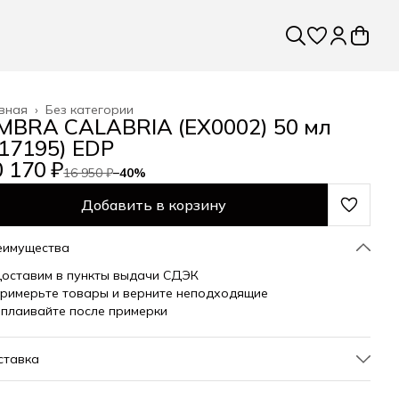
вная
›
Без категории
MBRA CALABRIA (EX0002) 50 мл
217195) EDP
 170 ₽
16 950 ₽
−
40
%
Добавить в корзину
еимущества
оставим в пункты выдачи СДЭК
римерьте товары и верните неподходящие
плаивайте после примерки
ставка