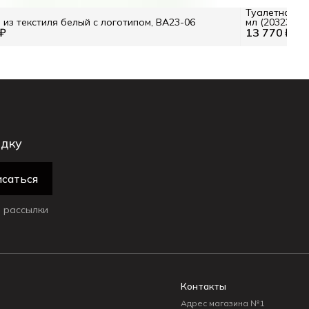
Туалетная во
из текстиля белый с логотипом, BA23-06
мл (203238)
 ₽
13 770 ₽
22 
идку
саться
 рассылки
Контакты
Адрес магазина №1