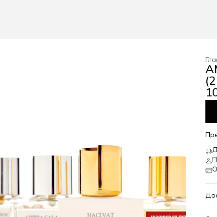
Гла
A
(
10
Пр
Д
П
О
До