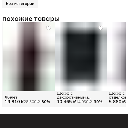
Без категории
похожие товары
Шарф с
Шарф с к
Жилет
декоративными
отделкой
19 810 ₽
10 465 ₽
элементами TWINSET
5 880 ₽
28 300 ₽
−
30
%
14 950 ₽
−
30
%
8