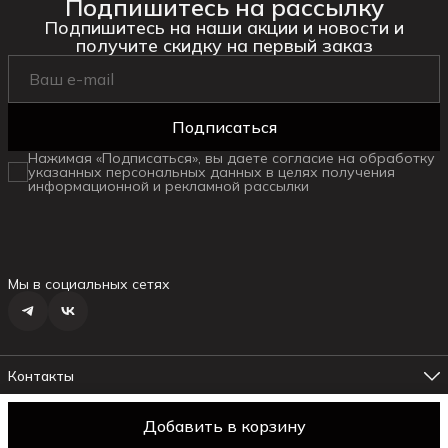
Подпишитесь на рассылку
Подпишитесь на наши акции и новости и
получите скидку на первый заказ
Подписаться
Нажимая «Подписаться», вы даете согласие на обработку
указанных персональных данных в целях получения
информационной и рекламной рассылки
Мы в социальных сетях
Контакты
Адрес магазина №1
г. Ялта ул.Маршака, 6
Добавить в корзину
© daniella
Оплата
Доставка
Правила возврата
Реквизиты
Оферт
Телефон менеджера
8 (978) 178-19-18