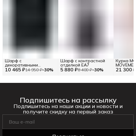
Шарф с
Шарф с контрастной
Курка M
декоративными
отделкой EA7
MOVEMEN
10 465 ₽
элементами TWINSET
5 880 ₽
21 300 
крылья
14 950 ₽
−
30
%
8 400 ₽
−
30
%
Подпишитесь на рассылку
Подпишитесь на наши акции и новости и
получите скидку на первый заказ