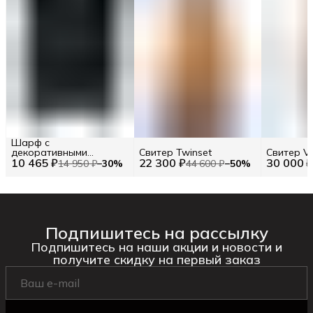
Шарф с
декоративными
Свитер Twinset
Свитер V
10 465 ₽
элементами TWINSET
22 300 ₽
30 000 
14 950 ₽
−
30
%
44 600 ₽
−
50
%
Подпишитесь на рассылку
Подпишитесь на наши акции и новости и
получите скидку на первый заказ