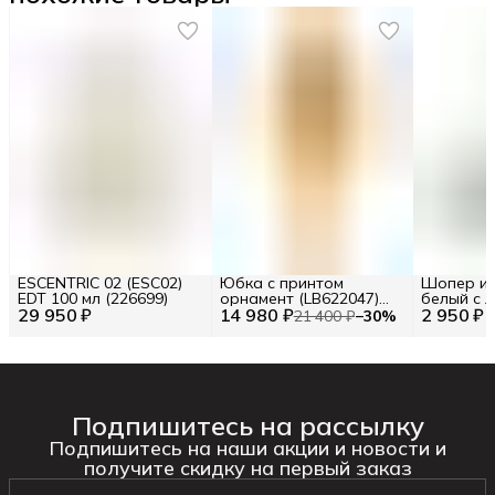
ESCENTRIC 02 (ESC02)
Юбка с принтом
Шопер из
EDT 100 мл (226699)
орнамент (LB622047)
белый с л
29 950 ₽
14 980 ₽
Размер S (INT) Цв.
2 950 ₽
BA23-06
21 400 ₽
−
30
%
Желтый (277120)
Подпишитесь на рассылку
Подпишитесь на наши акции и новости и
получите скидку на первый заказ