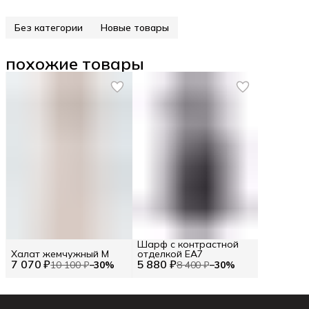
Без категории
Новые товары
похожие товары
Шарф с контрастной
Халат жемчужный M
отделкой EA7
7 070 ₽
5 880 ₽
10 100 ₽
−
30
%
8 400 ₽
−
30
%