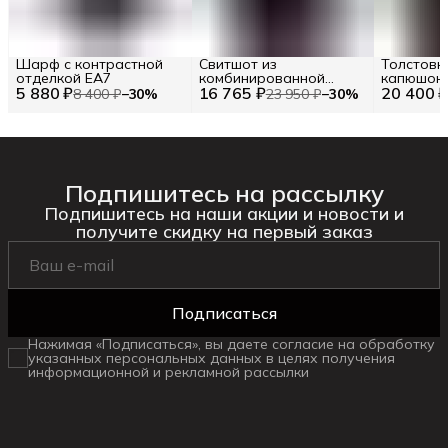
Шарф с контрастной
Свитшот из
Толстовк
отделкой EA7
комбинированной
капюшон
5 880 ₽
16 765 ₽
ткани ICE PLAY RU 50 /
20 400 
логотипо
8 400 ₽
−
30
%
23 950 ₽
−
30
%
EU 48 / M
Подпишитесь на рассылку
Подпишитесь на наши акции и новости и
получите скидку на первый заказ
Подписаться
Нажимая «Подписаться», вы даете согласие на обработку
указанных персональных данных в целях получения
информационной и рекламной рассылки