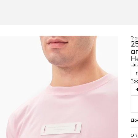
Гла
2
а
Н
Цв
Рос
До
О 