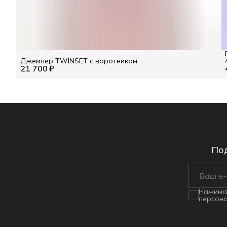
Джемпер TWINSET с воротником
21 700 ₽
Под
Нажимая
персона