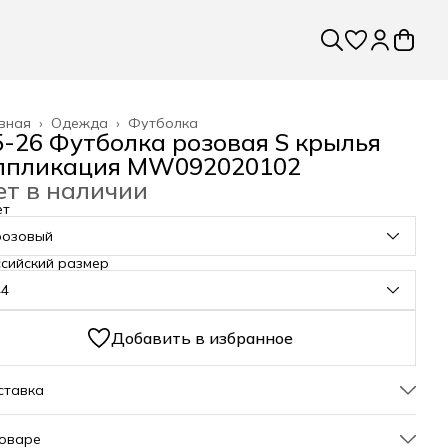
вная
›
Одежда
›
Футболка
5-26 Футболка розовая S крылья
ппликация MW092020102
ет в наличии
ет
розовый
сийский размер
44
Добавить в избранное
ставка
товаре