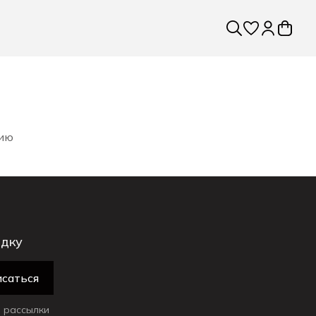
рию
идку
саться
 рассылки