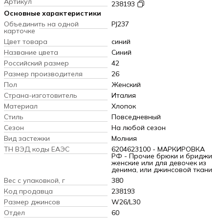
Артикул
238193
Основные характеристики
Объединить на одной
PJ237
карточке
Цвет товара
синий
Название цвета
Синий
Российский размер
42
Размер производителя
26
Пол
Женский
Страна-изготовитель
Италия
Материал
Хлопок
Стиль
Повседневный
Сезон
На любой сезон
Вид застежки
Молния
ТН ВЭД коды ЕАЭС
6204623100 - МАРКИРОВКА
РФ - Прочие брюки и бриджи
женские или для девочек из
денима, или джинсовой ткани
Вес с упаковкой, г
380
Код продавца
238193
Размер джинсов
W26/L30
Отдел
60