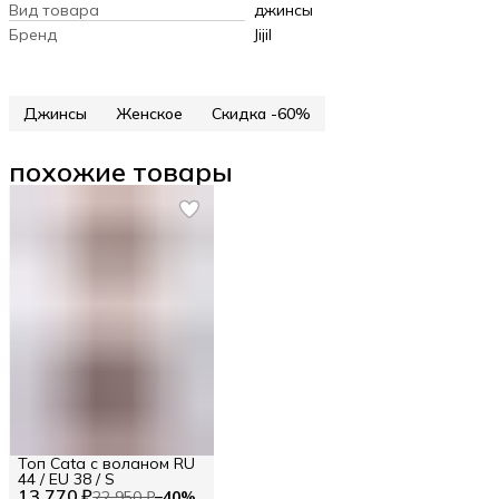
Вид товара
джинсы
Бренд
Jijil
Джинсы
Женское
Скидка -60%
похожие товары
Топ Cata с воланом RU
44 / EU 38 / S
13 770 ₽
22 950 ₽
−
40
%