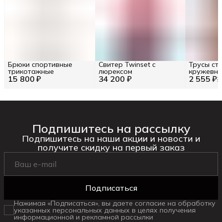
Брюки спортивные
Свитер Twinset с
Трусы ст
трикотажные
люрексом
кружевны
15 800 ₽
34 200 ₽
2 555 ₽
посадкой
3
Подпишитесь на рассылку
Подпишитесь на наши акции и новости и
получите скидку на первый заказ
Подписаться
Нажимая «Подписаться», вы даете согласие на обработку
указанных персональных данных в целях получения
информационной и рекламной рассылки