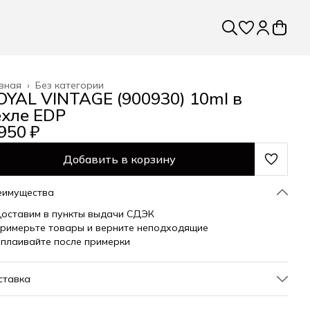
вная
›
Без категории
OYAL VINTAGE (900930) 10ml в
ехле EDP
950 ₽
Добавить в корзину
еимущества
оставим в пункты выдачи СДЭК
римерьте товары и верните неподходящие
плаивайте после примерки
ставка