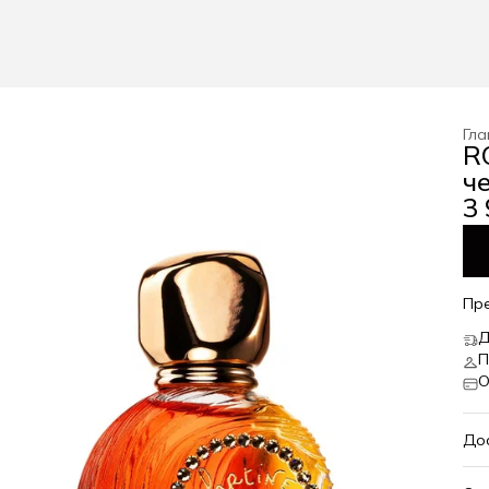
Гла
R
ч
3 
Пр
Д
П
О
До