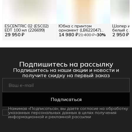
ESCENTRIC 02 (ESC02)
Юбка с принтом
Шопер из
EDT 100 мл (226699)
орнамент (LB622047)
белый с л
29 950 ₽
14 980 ₽
Размер S (INT) Цв.
2 950 ₽
BA23-06
21 400 ₽
−
30
%
Желтый (277120)
Подпишитесь на рассылку
Подпишитесь на наши акции и новости и
получите скидку на первый заказ
Подписаться
Нажимая «Подписаться», вы даете согласие на обработку
указанных персональных данных в целях получения
информационной и рекламной рассылки