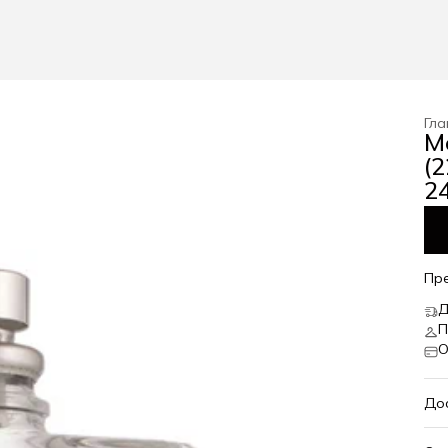
Гла
M
(
24
Пр
Д
П
О
До