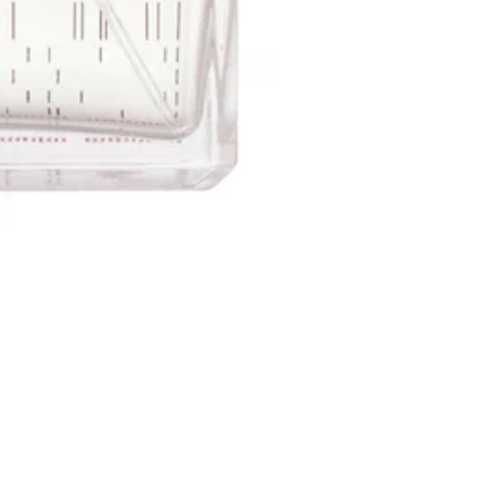
Иде
эле