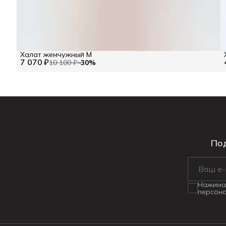
Халат жемчужный M
7 070 ₽
10 100 ₽
−
30
%
Под
Нажимая
персона