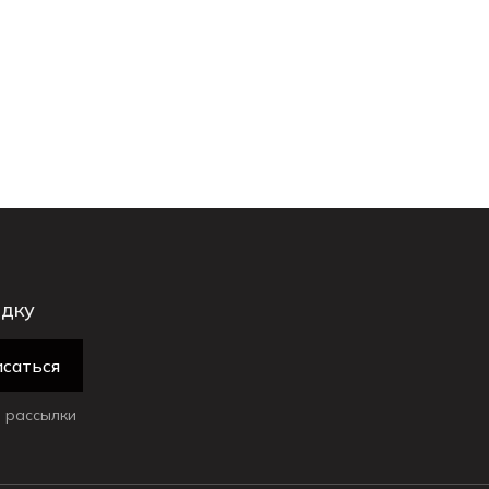
идку
саться
 рассылки