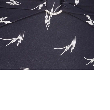
Хар
Ку
выб
Соз
мом