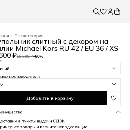
вная
›
Без категории
упальник слитный с декором на
лии Michael Kors RU 42 / EU 36 / XS
600 ₽
16 500 ₽
−
60
%
ет
синий
змер производителя
36
Добавить в корзину
еимущества
оставим в пункты выдачи СДЭК
римерьте товары и верните неподходящие