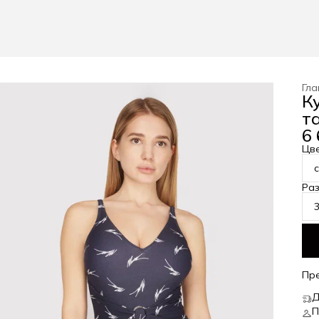
Гла
К
та
6 
Цв
Ра
Пр
Д
П