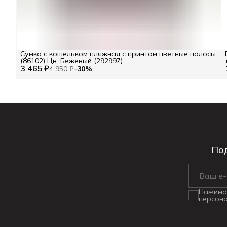
Сумка с кошельком пляжная с принтом цветные полосы
(86102) Цв. Бежевый (292997)
3 465 ₽
4 950 ₽
−
30
%
Под
Нажимая
персона