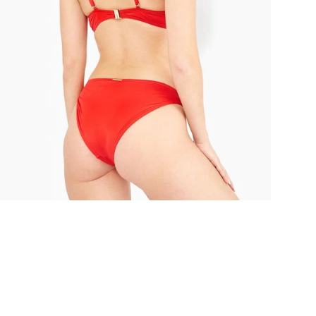
Это
ком
обе
на 