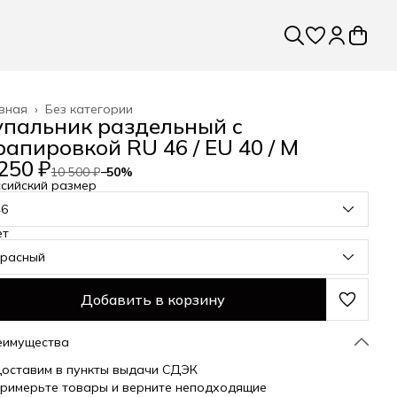
вная
›
Без категории
упальник раздельный с
рапировкой RU 46 / EU 40 / M
250 ₽
10 500 ₽
−
50
%
сийский размер
46
ет
красный
Добавить в корзину
еимущества
оставим в пункты выдачи СДЭК
римерьте товары и верните неподходящие