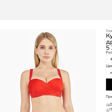
Гла
К
д
5 
Рос
Цв
Пр
Д
П