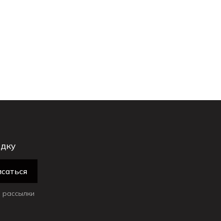
идку
саться
 рассылки