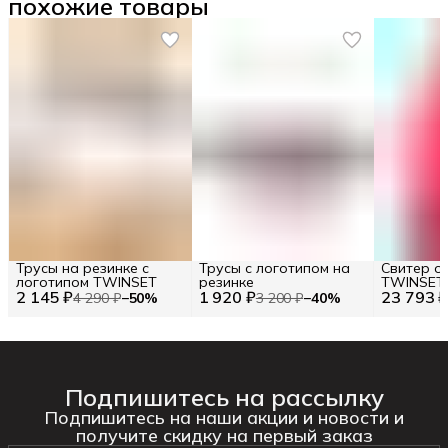
похожие товары
Трусы на резинке с
Трусы с логотипом на
Свитер о
логотипом TWINSET
резинке
TWINSET R
2 145 ₽
1 920 ₽
23 793 
S
4 290 ₽
−
50
%
3 200 ₽
−
40
%
Подпишитесь на рассылку
Подпишитесь на наши акции и новости и
получите скидку на первый заказ