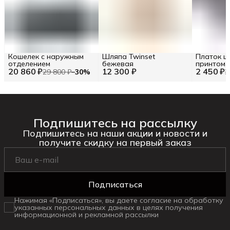
Кошелек с наружным
Шляпа Twinset
Платок ш
отделением
бежевая
принтом 
20 860 ₽
12 300 ₽
2 450 ₽
белый
29 800 ₽
−
30
%
3
Подпишитесь на рассылку
Подпишитесь на наши акции и новости и
получите скидку на первый заказ
Подписаться
Нажимая «Подписаться», вы даете согласие на обработку
указанных персональных данных в целях получения
информационной и рекламной рассылки