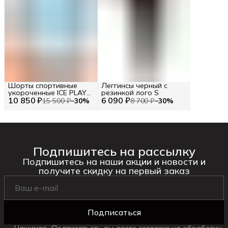
Шорты спортивные
Леггинсы черный с
укороченные ICE PLAY
резинкой лого S
10 850 ₽
RU 42 / EU 36 / XS
6 090 ₽
15 500 ₽
−
30
%
8 700 ₽
−
30
%
Подпишитесь на рассылку
Подпишитесь на наши акции и новости и
получите скидку на первый заказ
Подписаться