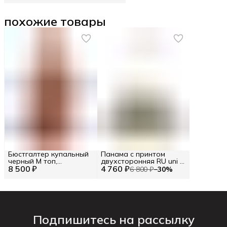
похожие товары
Бюстгалтер купальный
Панама с принтом
черный M топ,
двухсторонняя RU uni /
8 500 ₽
ICE25WTP04
4 760 ₽
EU uni / uni
6 800 ₽
−
30
%
Подпишитесь на рассылку