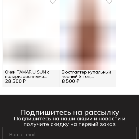
Очки TAMARIU SUN с
Бюстгалтер купальный
поляризованными
черный S топ,
28 500 ₽
линзами TAMARIU SUN
8 500 ₽
ICE25WTP04
Подпишитесь на рассылку
Подпишитесь на наши акции и новости и
получите скидку на первый заказ