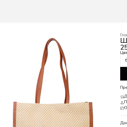
Гла
Ш
25
Цв
Пр
Д
П
О
До