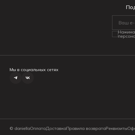
Под
Нажимая
персона
Мы в социальных сетях
© daniella
Оплата
Доставка
Правила возврата
Реквизиты
Оф