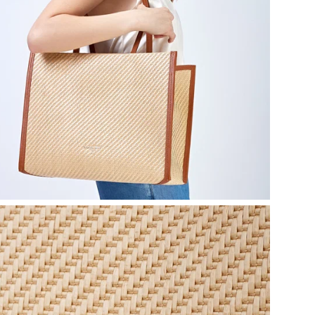
Хар
Шоп
гар
исп