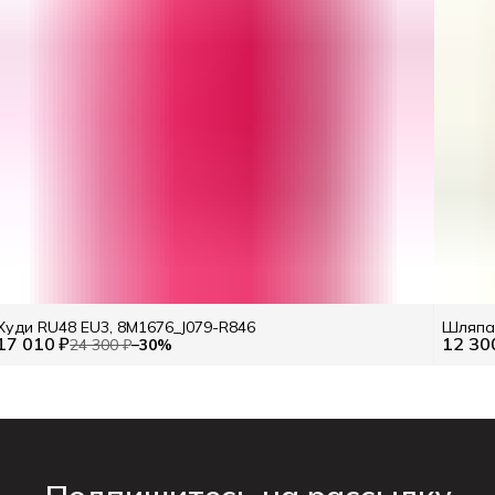
Худи RU48 EU3, 8M1676_J079-R846
Шляпа 
17 010 ₽
12 30
24 300 ₽
−
30
%