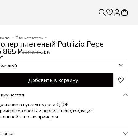
вная
›
Без категории
опер плетеный Patrizia Pepe
 865 ₽
36 950 ₽
−
30
%
ет
бежевый
Добавить в корзину
еимущества
оставим в пункты выдачи СДЭК
римерьте товары и верните неподходящие
плаивайте после примерки
ставка