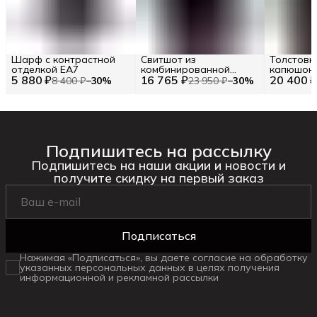
Шарф с контрастной
Свитшот из
Толстовк
отделкой EA7
комбинированной
капюшон
5 880 ₽
16 765 ₽
ткани ICE PLAY RU 50 /
20 400 
логотипо
8 400 ₽
−
30
%
23 950 ₽
−
30
%
EU 48 / M
Подпишитесь на рассылку
Подпишитесь на наши акции и новости и
получите скидку на первый заказ
Подписаться
Нажимая «Подписаться», вы даете согласие на обработку
указанных персональных данных в целях получения
информационной и рекламной рассылки