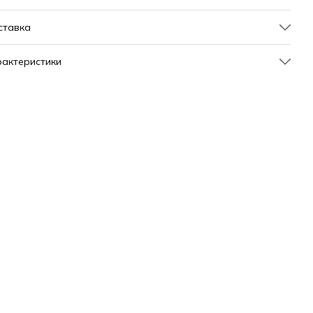
ставка
актеристики
тикул
326456
новные характеристики
ет
голубой
дел
0
д товара
сабо
л
женский
змер производителя
36
енд
Pitas