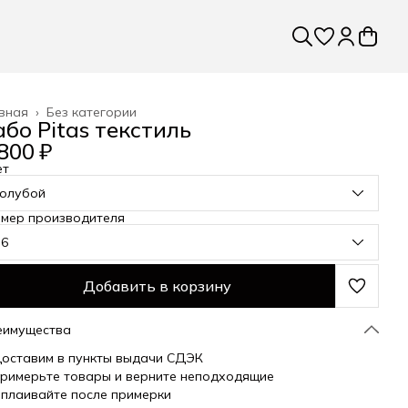
вная
›
Без категории
або Pitas текстиль
800 ₽
ет
голубой
змер производителя
36
Добавить в корзину
еимущества
оставим в пункты выдачи СДЭК
римерьте товары и верните неподходящие
плаивайте после примерки