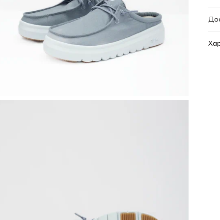
До
Хар
Ар
Ос
Цв
От
Ви
По
Ра
Бр