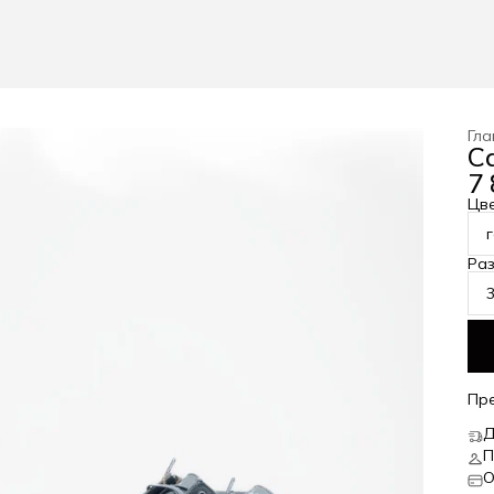
Гла
С
7 
Цв
Ра
Пр
Д
П
О