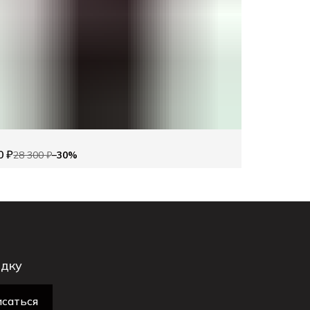
0 ₽
28 300 ₽
−
30
%
идку
саться