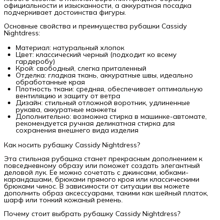
официальности и изысканности, а аккуратная посадка
подчеркивает достоинства фигуры.
Основные свойства и преимущества рубашки Cassidy
Nightdress:
Материал: натуральный хлопок
Цвет: классический черный (подходит ко всему
гардеробу)
Крой: свободный, слегка приталенный
Отделка: гладкая ткань, аккуратные швы, идеально
обработанные края
Плотность ткани: средняя, обеспечивает оптимальную
вентиляцию и защиту от ветра
Дизайн: стильный отложной воротник, удлиненные
рукава, аккуратные манжеты
Дополнительно: возможна стирка в машинке-автомате,
рекомендуется ручная деликатная стирка для
сохранения внешнего вида изделия
Как носить рубашку Cassidy Nightdress?
Эта стильная рубашка станет прекрасным дополнением к
повседневному образу или поможет создать элегантный
деловой лук. Ее можно сочетать с джинсами, юбками-
карандашами, брюками прямого кроя или классическими
брюками чинос. В зависимости от ситуации вы можете
дополнить образ аксессуарами, такими как шейный платок,
шарф или тонкий кожаный ремень.
Почему стоит выбрать рубашку Cassidy Nightdress?