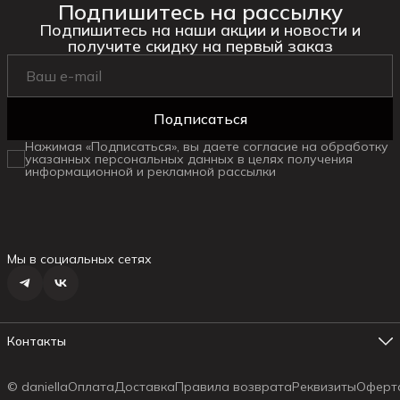
Подпишитесь на рассылку
Подпишитесь на наши акции и новости и
получите скидку на первый заказ
Подписаться
Нажимая «Подписаться», вы даете согласие на обработку
указанных персональных данных в целях получения
информационной и рекламной рассылки
Мы в социальных сетях
Контакты
Адрес магазина №1
г. Ялта ул.Маршака, 6
© daniella
Оплата
Доставка
Правила возврата
Реквизиты
Оферт
Телефон менеджера
8 (978) 178-19-18