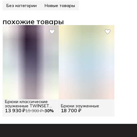
Без категории
Новые товары
похожие товары
Брюки классические
зауженные TWINSET
Брюки зауженные
13 930 ₽
RU 50 / EU 44 / XL
18 700 ₽
19 900 ₽
−
30
%