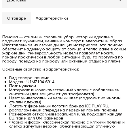
Доставка
О товаре
Характеристики
Панама — стильный головной убор, который идеально
подойдет мужчинам, ценящим комфорт и элегантный образ.
Изготовленная из легких дышащих материалов, эта панама
обеспечит надежную защиту от солнца и тепла даже в самые
жаркие дни. Универсальность модели позволяет носить
панаму практически в любой ситуации: будь то прогулка по
городу, поездка на природу или активный отдых на пляже.
Основные свойства и характеристики:
Вид товара: панама
Модель: U1M7104 6914
Пол: мужской
Материал: высококачественный хлопок с добавлением
синтетики (для защиты от ультрафиолета)
Цвет: универсальный черный цвет (подходит ко многим
стилям одежды)
Логотип: фирменный логотип бренда ICE PLAY RU,
расположенный спереди на передней панели панамы
Размерная сетка: универсальная (uni), подходит как для
EU, так и для UNI размеров
Форма и фасон: классическая панама с мягкими полями и
слегка загнутым верхом, обеспечивающая отличную