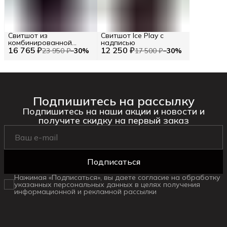
Свитшот из
Свитшот Ice Play с
комбинированной
надписью
16 765 ₽
ткани ICE PLAY RU 50 /
12 250 ₽
23 950 ₽
−
30
%
17 500 ₽
−
30
%
EU 48 / M
Подпишитесь на рассылку
Подпишитесь на наши акции и новости и
получите скидку на первый заказ
Подписаться
Нажимая «Подписаться», вы даете согласие на обработку
указанных персональных данных в целях получения
информационной и рекламной рассылки