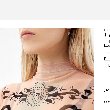
Гла
Л
Н
Цв
Ра
L
До
О 