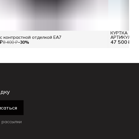
КУРТКА ЖЕН
 контрастной отделкой EA7
АРТИКУЛ 25I 
 ₽
47 500 ₽
8 400 ₽
−
30
%
идку
саться
 рассылки