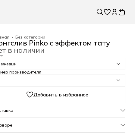
вная
›
Без категории
онгслив Pinko с эффектом тату
ет в наличии
ет
бежевый
змер производителя
Добавить в избранное
ставка
товаре