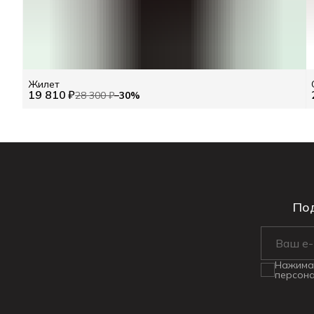
Жилет
19 810 ₽
28 300 ₽
−
30
%
Под
Нажимая
персона