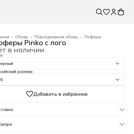
вная
›
Обувь
›
Повседневная обувь
›
Лоферы
оферы Pinko с лого
ет в наличии
ет
черный
сийский размер
36
Добавить в избранное
ставка
товаре