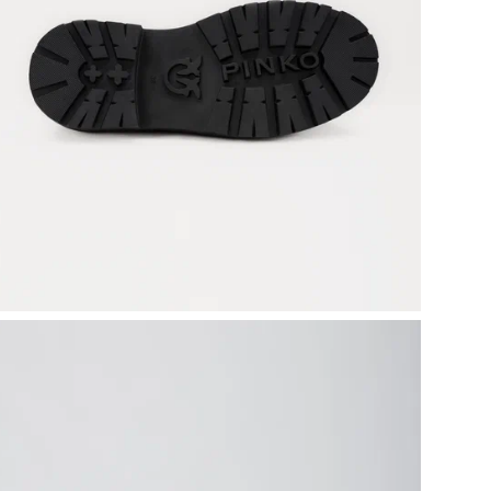
Эти
га
изы