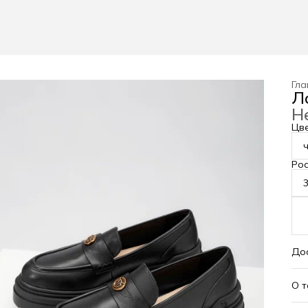
Гла
Л
Н
Цв
Рос
До
О 