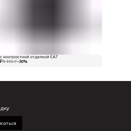
 контрастной отделкой EA7
 ₽
8 400 ₽
−
30
%
идку
саться