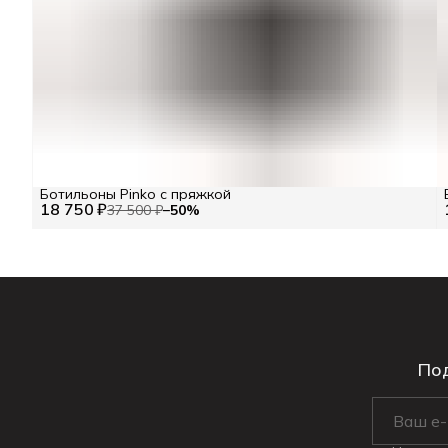
Ботильоны Pinko с пряжкой
18 750 ₽
37 500 ₽
−
50
%
Под