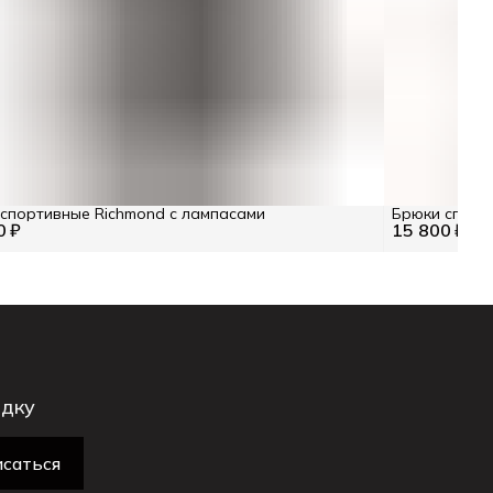
спортивные Richmond с лампасами
Брюки спорт
0 ₽
15 800 ₽
идку
саться