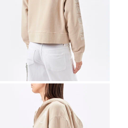
Удо
бла
гар