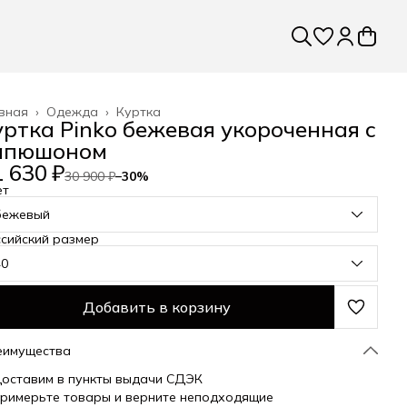
вная
›
Одежда
›
Куртка
уртка Pinko бежевая укороченная с
апюшоном
 630 ₽
30 900 ₽
−
30
%
ет
бежевый
сийский размер
40
Добавить в корзину
еимущества
оставим в пункты выдачи СДЭК
римерьте товары и верните неподходящие