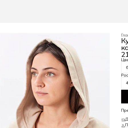
Гла
К
к
21
Цв
Рос
Пр
Д
П