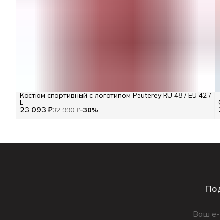
Костюм спортивный с логотипом Peuterey RU 48 / EU 42 /
L
23 093 ₽
32 990 ₽
−
30
%
Под