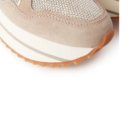
поз
Осн
Эти
зан
шну
обу
Сти
гар
неп
Кач
в л