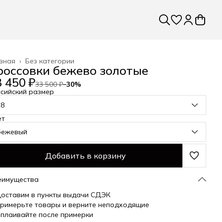
вная
›
Без категории
россовки бежево золотые
 450 ₽
33 500 ₽
−
30
%
сийский размер
38
ет
бежевый
Добавить в корзину
еимущества
оставим в пункты выдачи СДЭК
римерьте товары и верните неподходящие
плаивайте после примерки