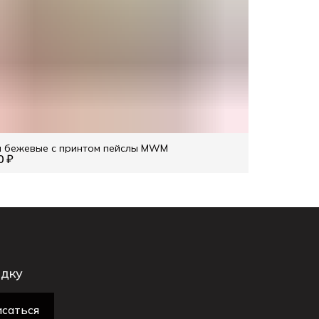
 бежевые с принтом пейслы MWM
0 ₽
идку
саться