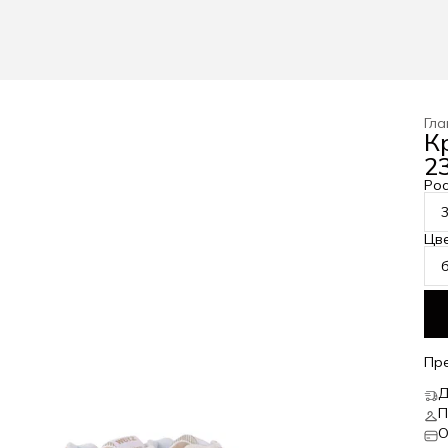
Гла
К
23
Рос
Цв
Пр
Д
П
О