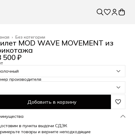
вная
›
Без категории
илет MOD WAVE MOVEMENT из
рикотажа
 500 ₽
ет
молочный
змер производителя
Добавить в корзину
еимущества
оставим в пункты выдачи СДЭК
римерьте товары и верните неподходящие