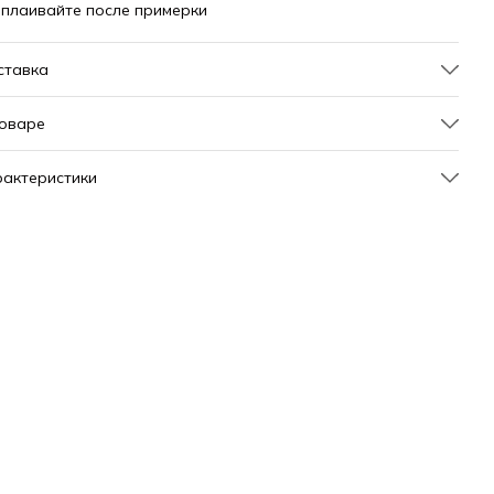
плаивайте после примерки
ставка
товаре
актеристики
тикул
326702
новные характеристики
ет
молочный
дел
0
д товара
куртка-жилет
л
женский
змер производителя
L
сийский размер
44
енд
MOD WAVE MOVEMENT