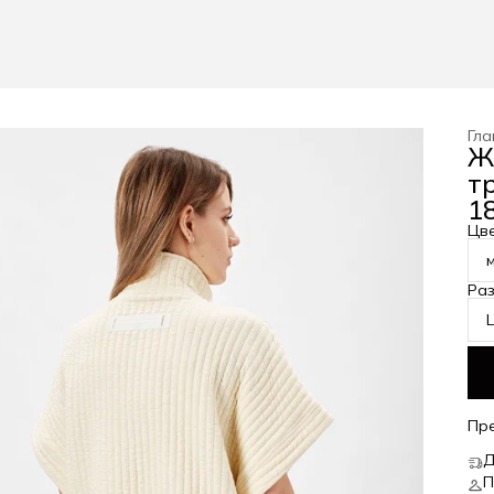
Гла
Ж
т
18
Цв
Ра
L
Пр
Д
П