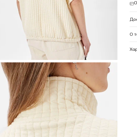
О
До
О 
Хар
Ар
Ос
Цв
От
Ви
По
Ра
Рос
Бр