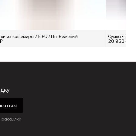
ки из кашемира 7.5 EU / Цв. Бежевый
Сумка черна
 ₽
20 950 ₽
идку
саться
 рассылки