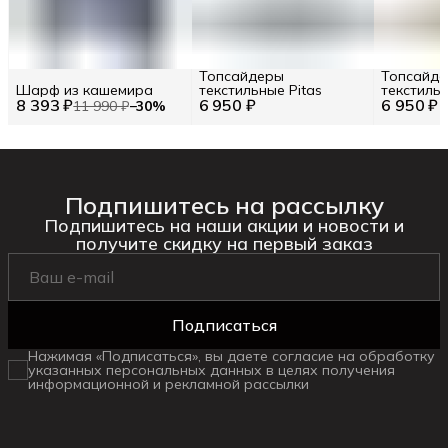
Топсайдеры
Топсайд
Шарф из кашемира
текстильные Pitas
текстильн
8 393 ₽
6 950 ₽
6 950 ₽
11 990 ₽
−
30
%
Подпишитесь на рассылку
Подпишитесь на наши акции и новости и
получите скидку на первый заказ
Подписаться
Нажимая «Подписаться», вы даете согласие на обработку
указанных персональных данных в целях получения
информационной и рекламной рассылки