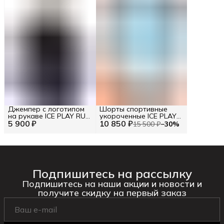
Джемпер с логотипом
Шорты спортивные
на рукаве ICE PLAY RU
укороченные ICE PLAY
5 900 ₽
56 / EU 54 / XXL
10 850 ₽
RU 42 / EU 36 / XS
15 500 ₽
−
30
%
Подпишитесь на рассылку
Подпишитесь на наши акции и новости и
получите скидку на первый заказ