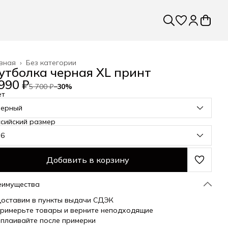
вная
›
Без категории
утболка черная XL принт
990 ₽
5 700 ₽
−
30
%
ет
черный
сийский размер
56
Добавить в корзину
еимущества
оставим в пункты выдачи СДЭК
римерьте товары и верните неподходящие
плаивайте после примерки