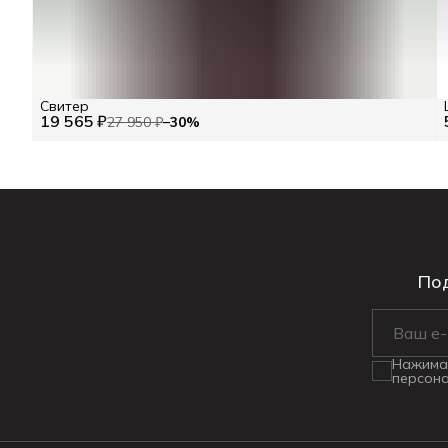
Свитер
19 565 ₽
27 950 ₽
−
30
%
Под
Нажимая
персона