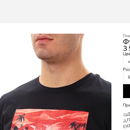
Гла
Ф
3 
Цв
Рос
Пр
Д
П
О