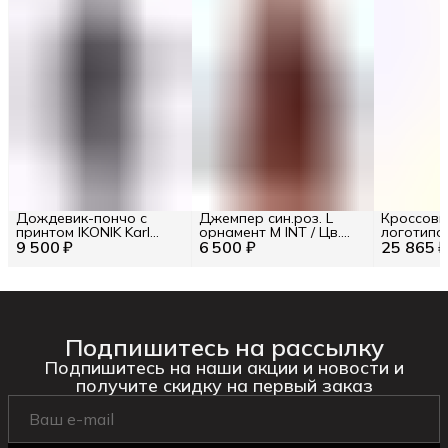
Дождевик-пончо c
Джемпер син.роз. L
Кроссовки
принтом IKONIK Karl
орнамент M INT / Цв.
логотипо
9 500 ₽
Lagerfeld RU 48 / EU 42 /
6 500 ₽
Мультиколор
25 865 
L
Подпишитесь на рассылку
Подпишитесь на наши акции и новости и
получите скидку на первый заказ