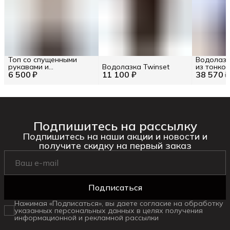
Топ со спущенными
Водолазк
рукавами и
Водолазка Twinset
из тонко
6 500 ₽
монограммой Pinko RU
11 100 ₽
38 570 
Ermanno F
48 / EU 42 / L
EU 42 / L
Подпишитесь на рассылку
Подпишитесь на наши акции и новости и
получите скидку на первый заказ
Подписаться
Нажимая «Подписаться», вы даете согласие на обработку
указанных персональных данных в целях получения
информационной и рекламной рассылки