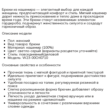
Брюки из кашемира — элегантный выбор для каждой
женщины, предпочитающей комфорт и стиль. Мягкий кашемир
дарит нежность прикосновения и тепло даже в прохладное
время года. Эти брюки станут незаменимым элементом
гардероба, подчеркнут женственность силуэта и создадут
гармоничный образ.
Описание модели
Пол: женский
Вид товара: брюки
Материал: кашемир (100%)
Цвет: светло-серый (варианты расцветок уточняйте)
Стиль: повседневный/деловой
Модель: W23-00CH0710
Основные свойства и особенности
Прочная ткань с мягкой фактурой и приятной текстурой
Идеально прилегают к фигуре, подчеркивая достоинства
силуэта
Удобная посадка на талии, регулируемая резинкой в
поясе
Слегка расклешенная форма брючин добавляет образу
утонченности и легкости
Легкость ухода: деликатная стирка вручную или в
машинке на режиме «деликатный»
Универсальность в сочетании с различными верхними
слоями одежды