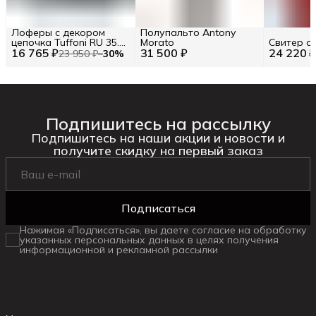
Лоферы с декором
Полупальто Antony
цепочка Tuffoni RU 35.5
Morato
Свитер о
16 765 ₽
/ EU 36 / 36
31 500 ₽
24 220 
23 950 ₽
−
30
%
Подпишитесь на рассылку
Подпишитесь на наши акции и новости и
получите скидку на первый заказ
Подписаться
Нажимая «Подписаться», вы даете согласие на обработку
указанных персональных данных в целях получения
информационной и рекламной рассылки