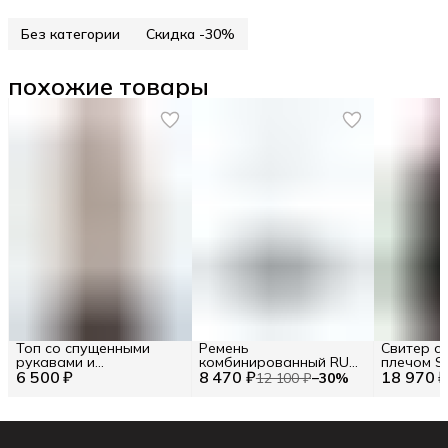
Без категории
Скидка -30%
похожие товары
Топ со спущенными
Ремень
Свитер с
рукавами и
комбинированный RU
плечом S
6 500 ₽
монограммой Pinko RU
8 470 ₽
90 / EU 90 / S
18 970 
EU 40 / M
12 100 ₽
−
30
%
48 / EU 42 / L