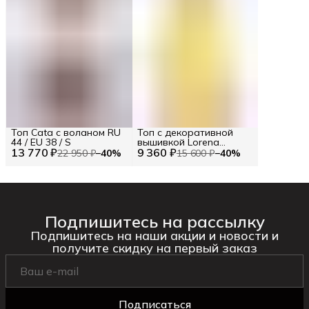
Топ Cata с воланом RU
Топ с декоративной
44 / EU 38 / S
вышивкой Lorena
13 770 ₽
9 360 ₽
Benatti RU 44 / EU 38 / S
22 950 ₽
−
40
%
15 600 ₽
−
40
%
Подпишитесь на рассылку
Подпишитесь на наши акции и новости и
получите скидку на первый заказ
Подписаться