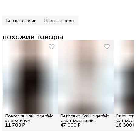
Без категории
Новые товары
похожие товары
Лонгслив Karl Lagerfeld
Ветровка Karl Lagerfeld
Свитшот K
с логотипом
с контрастными
контраст
11 700 ₽
47 000 ₽
вставками
18 300 
полоскам