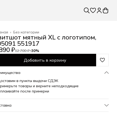
вная
›
Без категории
витшот мятный XL с логотипом,
05091 551917
890 ₽
12 700 ₽
−
30
%
Добавить в корзину
еимущества
оставим в пункты выдачи СДЭК
римерьте товары и верните неподходящие
плаивайте после примерки
ставка