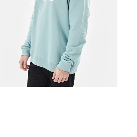
Это
гар
сут