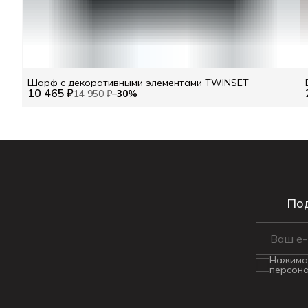
Шарф с декоративными элементами TWINSET
10 465 ₽
14 950 ₽
−
30
%
Под
Нажимая
персона