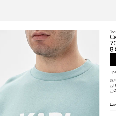
Гла
С
7
8 
Пр
Д
П
О
До